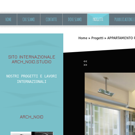
HOME
CHI SIAMO
CONTATTI
DOVE SIAMO
PROGETTI
PUBBLICAZIONI E
Home
»
Progetti
»
APPARTAMENTO 
SITO INTERNAZIONALE
<<
ARCH_NOID.STUDIO
>>
NOSTRI PROGETTI E LAVORI
INTERNAZIONALI
ARCH_NOID