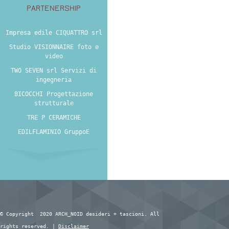
PARTENERSHIP
Impresa edile CIQUATTRO srl
Studio VISIONNAIRE foto e
video
TWO SEVEN srl Servizi di
ingegneria
BICOCCHI Progettazione
strutturale
TRE P CERAMICHE
EDILFLAMINIO GruppoE
© Copyright 2020 ARCH_NOID desideri + tascioni. All
rights reserved. |
Disclaimer