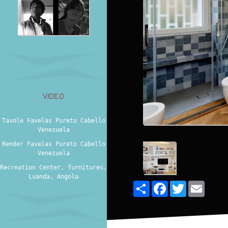
VIDEO
Tavole Favelas Pureto Cabello
Venezuela
Render Favelas Pureto Cabello
Venezuela
Recreation Center, furnitures,
Luanda, Angola
Share
Facebook
Twitter
Email