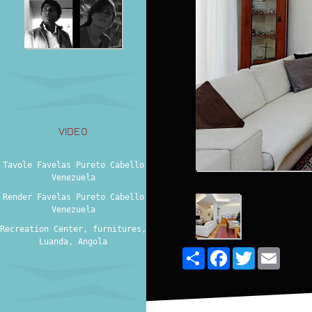
VIDEO
Tavole Favelas Pureto Cabello
Venezuela
Render Favelas Pureto Cabello
Venezuela
Recreation Center, furnitures,
Luanda, Angola
Share
Facebook
Twitter
Email