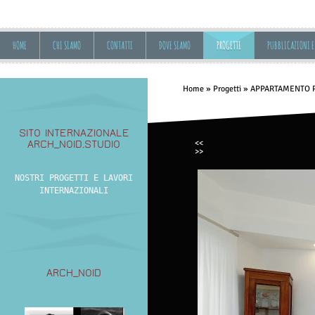
HOME
CHI SIAMO
CONTATTI
DOVE SIAMO
PROGETTI
PUBBLICAZIONI E
Home
»
Progetti
»
APPARTAMENTO 
SITO INTERNAZIONALE
<<
ARCH_NOID.STUDIO
>>
NOSTRI PROGETTI E LAVORI
INTERNAZIONALI
ARCH_NOID