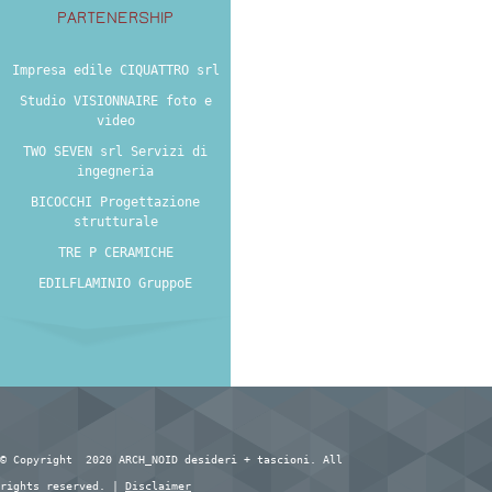
PARTENERSHIP
Impresa edile CIQUATTRO srl
Studio VISIONNAIRE foto e
video
TWO SEVEN srl Servizi di
ingegneria
BICOCCHI Progettazione
strutturale
TRE P CERAMICHE
EDILFLAMINIO GruppoE
© Copyright 2020 ARCH_NOID desideri + tascioni. All
rights reserved. |
Disclaimer