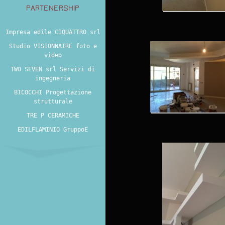
PARTENERSHIP
Impresa edile CIQUATTRO srl
Studio VISIONNAIRE foto e
video
TWO SEVEN srl Servizi di
ingegneria
BICOCCHI Progettazione
strutturale
TRE P CERAMICHE
EDILFLAMINIO GruppoE