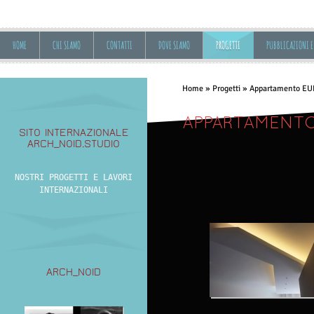
HOME
CHI SIAMO
CONTATTI
DOVE SIAMO
PROGETTI
PUBBLICAZIONI E
Home
»
Progetti
» Appartamento EU
APPARTAMENTO
SITO INTERNAZIONALE
ARCH_NOID.STUDIO
NOSTRI PROGETTI E LAVORI
INTERNAZIONALI
ARCH_NOID