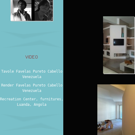
VIDEO
Tavole Favelas Pureto Cabello
Venezuela
Render Favelas Pureto Cabello
Venezuela
Recreation Center, furnitures,
Luanda, Angola