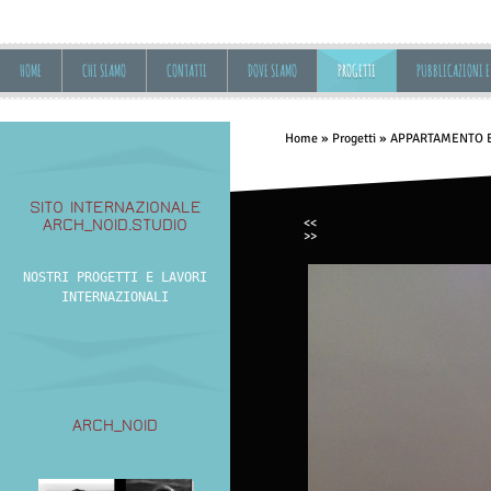
HOME
CHI SIAMO
CONTATTI
DOVE SIAMO
PROGETTI
PUBBLICAZIONI E
Home
»
Progetti
»
APPARTAMENTO 
SITO INTERNAZIONALE
<<
ARCH_NOID.STUDIO
>>
NOSTRI PROGETTI E LAVORI
INTERNAZIONALI
ARCH_NOID