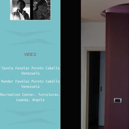
VIDEO
Tavole Favelas Pureto Cabello
Venezuela
Render Favelas Pureto Cabello
Venezuela
Recreation Center, furnitures,
Luanda, Angola